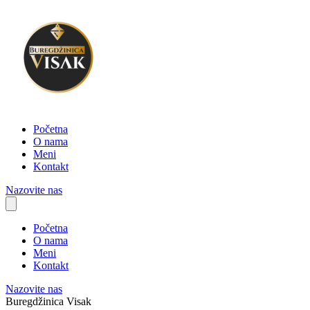
Početna
O nama
Meni
Kontakt
Nazovite nas
Početna
O nama
Meni
Kontakt
Nazovite nas
Buregdžinica Visak