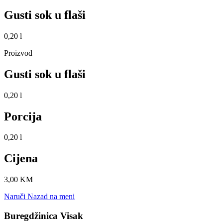
Gusti sok u flaši
0,20 l
Proizvod
Gusti sok u flaši
0,20 l
Porcija
0,20 l
Cijena
3,00 KM
Naruči
Nazad na meni
Buregdžinica Visak